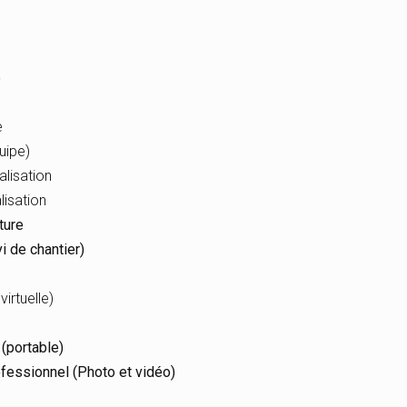
e
e
uipe)
lisation
isation
ture
i de chantier)
virtuelle)
(portable)
ofessionnel (Photo et vidéo)