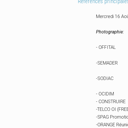
Références principale
Mercredi 16 Ao
Photographie:
- OFFITAL
-SEMADER
-SODIAC
- OCIDIM
- CONSTRUIRE
-
TELCO OI (FRE
-SPAG Promoti
-ORANGE Réuni