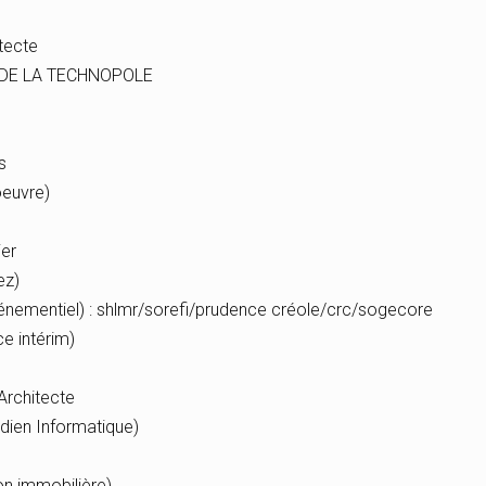
itecte
 DE LA TECHNOPOLE
s
euvre)
ier
ez)
nementiel) : shlmr/sorefi/prudence créole/crc/sogecore
e intérim)
Architecte
ndien Informatique)
on immobilière)