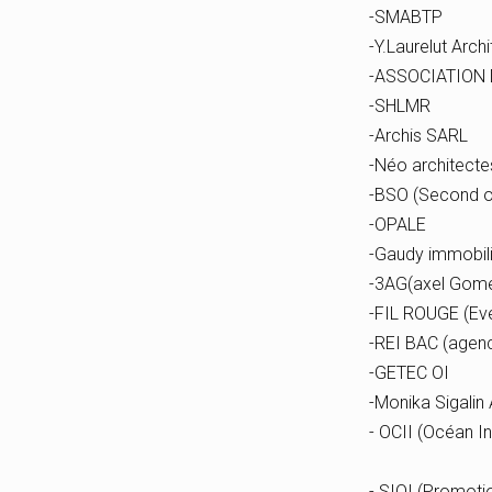
-SMABTP
-Y.Laurelut Arch
-ASSOCIATION
-SHLMR
-Archis SARL
-Néo architecte
-BSO (Second o
-OPALE
-Gaudy immobil
-3AG(axel Gom
-FIL ROUGE (Evé
-REI BAC (agenc
-GETEC OI
-Monika Sigalin 
- OCII (Océan I
- SIOI (Promoti