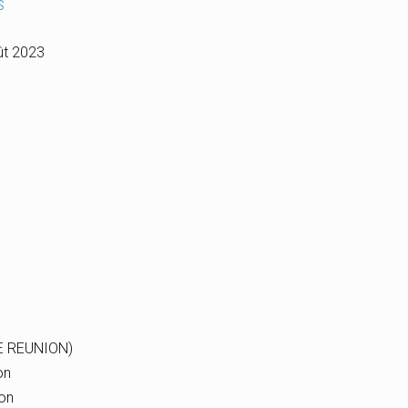
s
ût 2023
E REUNION)
on
on