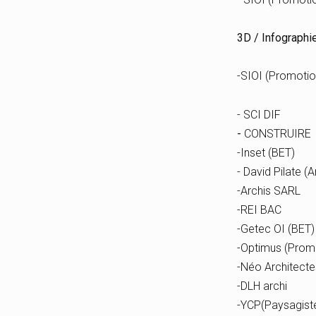
3D / Infographi
-SIOI (Promotio
- SCI DIF
-
CONSTRUIRE
-Inset (BET)
- David Pilate (A
-Archis SARL
-REI BAC
-Getec OI (BET)
-Optimus (Prom
-Néo Architecte
-DLH archi
-YCP(Paysagist