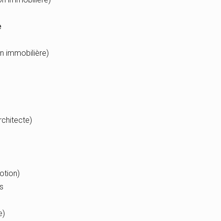
e
n immobilière)
rchitecte)
otion)
s
e)